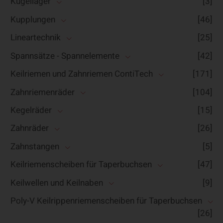
Kugellager
[3]
Kupplungen
[46]
Lineartechnik
[25]
Spannsätze - Spannelemente
[42]
Keilriemen und Zahnriemen ContiTech
[171]
Zahnriemenräder
[104]
Kegelräder
[15]
Zahnräder
[26]
Zahnstangen
[5]
Keilriemenscheiben für Taperbuchsen
[47]
Keilwellen und Keilnaben
[9]
Poly-V Keilrippenriemenscheiben für Taperbuchsen
[26]