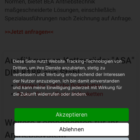
Normen, bietet BEA Antriebstechnik
maßgeschneiderte Lösungen, einschließlich
Spezialausführungen nach Zeichnung auf Anfrage.
>>Jetzt anfragen<<
Ausführungen Kettenräder "ASA"
Diese Seite nutzt Website Tracking-Technologien von
Dritten, um ihre Dienste anzubieten, stetig zu
DIN 8188 aus Stahl
verbessern und Werbung entsprechend der Interessen
der Nutzer anzuzeigen. Ich bin damit einverstanden
Simplex für einfache Rollenketten
und kann meine Einwilligung jederzeit mit Wirkung für
Duplex für zweifache Rollenketten
die Zukunft widerrufen oder ändern.
Akzeptieren
Weitere Komponenten für Ihr
Ablehnen
Antriebssystem