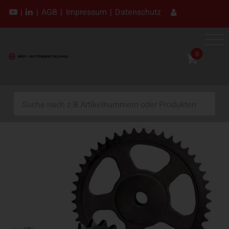
|
|
AGB
|
Impressum
|
Datenschutz
0