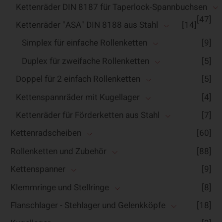
Kettenräder DIN 8187 für Taperlock-Spannbuchsen
[47]
Kettenräder "ASA" DIN 8188 aus Stahl
[14]
Simplex für einfache Rollenketten
[9]
Duplex für zweifache Rollenketten
[5]
Doppel für 2 einfach Rollenketten
[5]
Kettenspannräder mit Kugellager
[4]
Kettenräder für Förderketten aus Stahl
[7]
Kettenradscheiben
[60]
Rollenketten und Zubehör
[88]
Kettenspanner
[9]
Klemmringe und Stellringe
[8]
Flanschlager - Stehlager und Gelenkköpfe
[18]