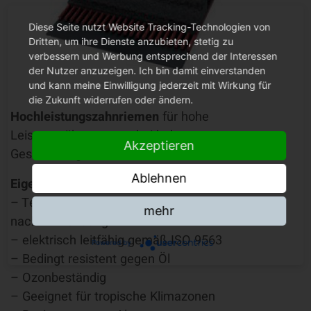
Diese Seite nutzt Website Tracking-Technologien von
Dritten, um ihre Dienste anzubieten, stetig zu
verbessern und Werbung entsprechend der Interessen
der Nutzer anzuzeigen. Ich bin damit einverstanden
und kann meine Einwilligung jederzeit mit Wirkung für
die Zukunft widerrufen oder ändern.
Hochleistungszahnriemen
für hohe
Leistungsübertragung bei hohen
Akzeptieren
Geschwindigkeiten.
Ablehnen
Eigenschaften:
– Temperaturbereich von -20 °C bis +100 °C je
mehr
nach Anwendung
– elektrisch leitfähig gemäß ISO 9563
Powered by
– Bedingt resistent gegen Öl
– Ozonbeständig
– Geeignet für tropische Klimazonen