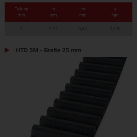
Teilung
ht
hs
u
mm
mm
mm
mm
5
2,10
3,60
0,570
HTD 5M - Breite 25 mm