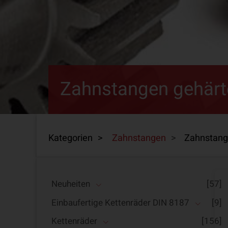
Zahnstangen gehärt
Kategorien >
Zahnstangen
>
Zahnstang
Neuheiten
[57]
Einbaufertige Kettenräder DIN 8187
[9]
Kettenräder
[156]