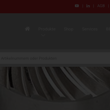
|
|
AGB
|
Produkte
Shop
Services
B