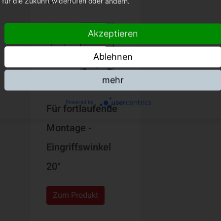
Zähnen
für die Zukunft widerrufen oder ändern.
Akzeptieren
Ablehnen
mehr
Powered by
Für fortlaufende
Montage -
Eingriffswinkel
20°
Zum Produkt