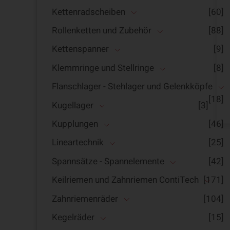
Kettenradscheiben
[60]
Rollenketten und Zubehör
[88]
Kettenspanner
[9]
Klemmringe und Stellringe
[8]
Flanschlager - Stehlager und Gelenkköpfe
[18]
Kugellager
[3]
Kupplungen
[46]
Lineartechnik
[25]
Spannsätze - Spannelemente
[42]
Keilriemen und Zahnriemen ContiTech
[171]
Zahnriemenräder
[104]
Kegelräder
[15]