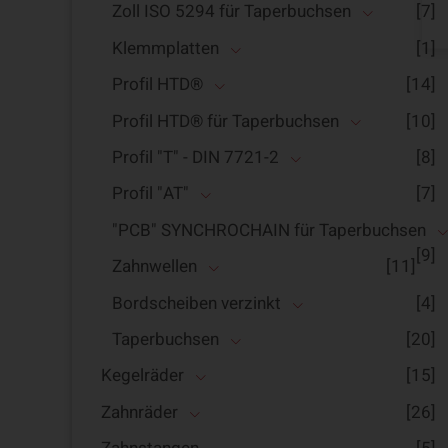
Zoll ISO 5294 für Taperbuchsen
[7]
Klemmplatten
[1]
Profil HTD®
[14]
Profil HTD® für Taperbuchsen
[10]
Profil "T" - DIN 7721-2
[8]
Profil "AT"
[7]
"PCB" SYNCHROCHAIN für Taperbuchsen
[9]
Zahnwellen
[11]
Bordscheiben verzinkt
[4]
Taperbuchsen
[20]
Kegelräder
[15]
Zahnräder
[26]