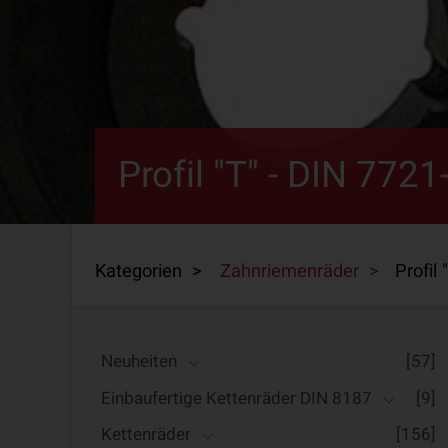
Profil "T" - DIN 7721
Kategorien >
Zahnriemenräder
>
Profil 
Neuheiten
[57]
Einbaufertige Kettenräder DIN 8187
[9]
Kettenräder
[156]