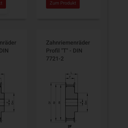
kt
Zum Produkt
nräder
Zahnriemenräder
 DIN
Profil "T" - DIN
7721-2