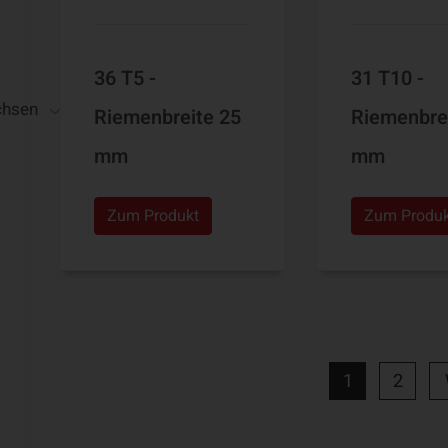
36 T5 -
31 T10 -
chsen
Riemenbreite 25
Riemenbre
mm
mm
Zum Produkt
Zum Produ
1
2