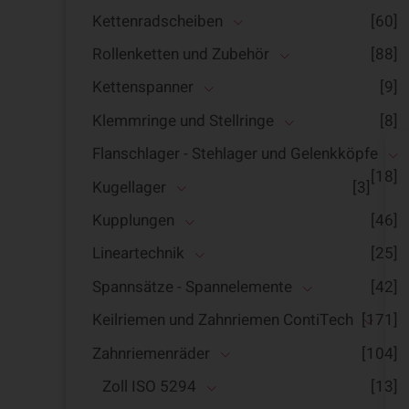
Kettenradscheiben
[60]
Rollenketten und Zubehör
[88]
Kettenspanner
[9]
Klemmringe und Stellringe
[8]
Flanschlager - Stehlager und Gelenkköpfe
[18]
Kugellager
[3]
Kupplungen
[46]
Lineartechnik
[25]
Spannsätze - Spannelemente
[42]
Keilriemen und Zahnriemen ContiTech
[171]
Zahnriemenräder
[104]
Zoll ISO 5294
[13]