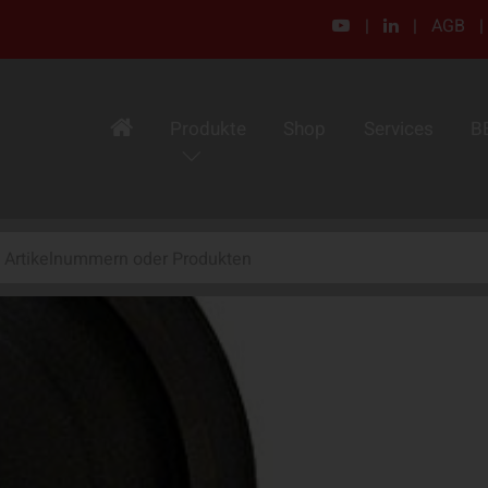
|
|
AGB
|
Produkte
Shop
Services
B