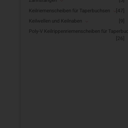
Zahnstangen
[5]
Keilriemenscheiben für Taperbuchsen
[47]
Keilwellen und Keilnaben
[9]
Poly-V Keilrippenriemenscheiben für Taperbu
[26]