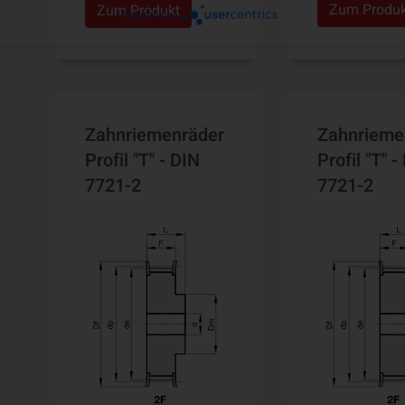
Zum Produ
Zum Produkt
Powered by
Zahnriemenräder
Zahnrieme
Profil "T" - DIN
Profil "T" -
7721-2
7721-2