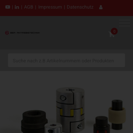
|
|
AGB
|
Impressum
|
Datenschutz
0