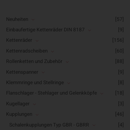
Neuheiten
[57]
Einbaufertige Kettenräder DIN 8187
[9]
Kettenräder
[156]
Kettenradscheiben
[60]
Rollenketten und Zubehör
[88]
Kettenspanner
[9]
Klemmringe und Stellringe
[8]
Flanschlager - Stehlager und Gelenkköpfe
[18]
Kugellager
[3]
Kupplungen
[46]
Schalenkupplungen Typ GBR - GBRR
[4]