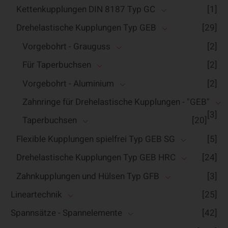
Kettenkupplungen DIN 8187 Typ GC
[1]
Drehelastische Kupplungen Typ GEB
[29]
Vorgebohrt - Grauguss
[2]
Für Taperbuchsen
[2]
Vorgebohrt - Aluminium
[2]
Zahnringe für Drehelastische Kupplungen - "GEB"
[3]
Taperbuchsen
[20]
Flexible Kupplungen spielfrei Typ GEB SG
[5]
Drehelastische Kupplungen Typ GEB HRC
[24]
Zahnkupplungen und Hülsen Typ GFB
[3]
Lineartechnik
[25]
Spannsätze - Spannelemente
[42]