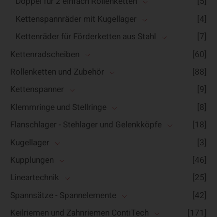
Doppel für 2 einfach Rollenketten
[5]
Kettenspannräder mit Kugellager
[4]
Kettenräder für Förderketten aus Stahl
[7]
Kettenradscheiben
[60]
Rollenketten und Zubehör
[88]
Kettenspanner
[9]
Klemmringe und Stellringe
[8]
Flanschlager - Stehlager und Gelenkköpfe
[18]
Kugellager
[3]
Kupplungen
[46]
Lineartechnik
[25]
Spannsätze - Spannelemente
[42]
Keilriemen und Zahnriemen ContiTech
[171]