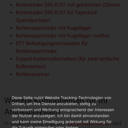
Kettenräder DIN 8187 mit gehärteten Zähnen
Kettenräder DIN 8187 für Taperlock
Spannbuchsen
Kettenspannräder mit Kugellager
Kettenspannräder mit Kugellager rostfrei
EFT Befestigungsschrauben für
Kettenspannräder
Doppel-Kettenradscheiben (für zwei einfache
Rollenketten)
Kettenspanner
Weitere Komponenten für Ihr
Diese Seite nutzt Website Tracking-Technologien von
Dritten, um ihre Dienste anzubieten, stetig zu
Antriebssystem
verbessern und Werbung entsprechend der Interessen
der Nutzer anzuzeigen. Ich bin damit einverstanden
und kann meine Einwilligung jederzeit mit Wirkung für
In unserem Shop ergänzen
Kettenradscheiben
und
die Zukunft widerrufen oder ändern.