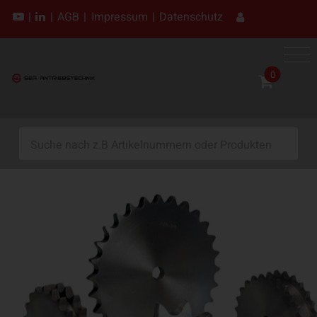
|
|
AGB
|
Impressum
|
Datenschutz
0