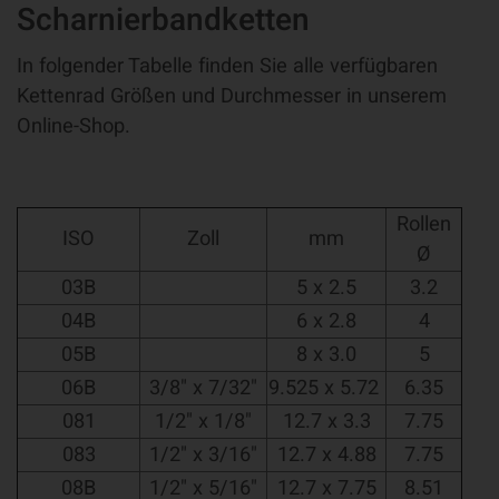
Scharnierbandketten
In folgender Tabelle finden Sie alle verfügbaren
Kettenrad Größen und Durchmesser in unserem
Online-Shop.
Rollen
ISO
Zoll
mm
Ø
03B
5 x 2.5
3.2
04B
6 x 2.8
4
05B
8 x 3.0
5
06B
3/8" x 7/32"
9.525 x 5.72
6.35
081
1/2" x 1/8"
12.7 x 3.3
7.75
083
1/2" x 3/16"
12.7 x 4.88
7.75
08B
1/2" x 5/16"
12.7 x 7.75
8.51