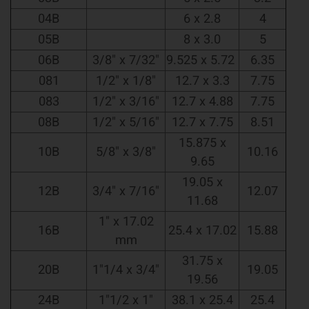
04B
6 x 2.8
4
05B
8 x 3.0
5
06B
3/8" x 7/32"
9.525 x 5.72
6.35
081
1/2" x 1/8"
12.7 x 3.3
7.75
083
1/2" x 3/16"
12.7 x 4.88
7.75
08B
1/2" x 5/16"
12.7 x 7.75
8.51
15.875 x
10B
5/8" x 3/8"
10.16
9.65
19.05 x
12B
3/4" x 7/16"
12.07
11.68
1" x 17.02
16B
25.4 x 17.02
15.88
mm
31.75 x
20B
1"1/4 x 3/4"
19.05
19.56
24B
1"1/2 x 1"
38.1 x 25.4
25.4