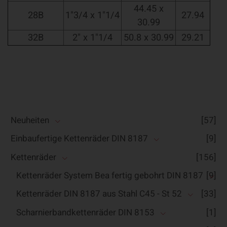
44.45 x
28B
1"3/4 x 1"1/4
27.94
30.99
32B
2" x 1"1/4
50.8 x 30.99
29.21
Neuheiten
[57]
Einbaufertige Kettenräder DIN 8187
[9]
Kettenräder
[156]
Kettenräder System Bea fertig gebohrt DIN 8187
[9]
Kettenräder DIN 8187 aus Stahl C45 - St 52
[33]
Scharnierbandkettenräder DIN 8153
[1]