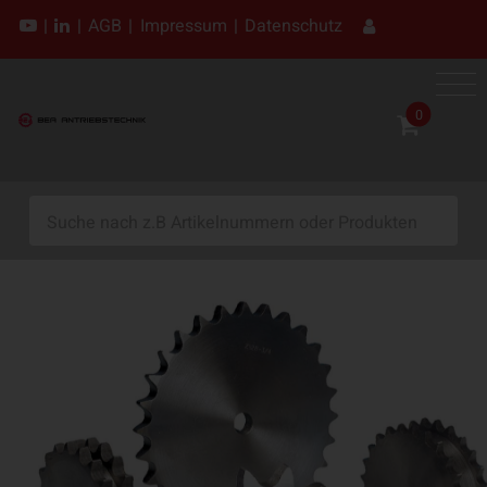
|
|
AGB
|
Impressum
|
Datenschutz
0