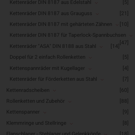
Kettenräder DIN 8187 aus Edelstahl
[5]
Kettenräder DIN 8187 aus Grauguss
[21]
Kettenräder DIN 8187 mit gehärteten Zähnen
[10]
Kettenräder DIN 8187 für Taperlock-Spannbuchsen
[47]
Kettenräder "ASA" DIN 8188 aus Stahl
[14]
Doppel für 2 einfach Rollenketten
[5]
Kettenspannräder mit Kugellager
[4]
Kettenräder für Förderketten aus Stahl
[7]
Kettenradscheiben
[60]
Rollenketten und Zubehör
[88]
Kettenspanner
[9]
Klemmringe und Stellringe
[8]
Flanschlager - Stehlager und Gelenkköpfe
[18]