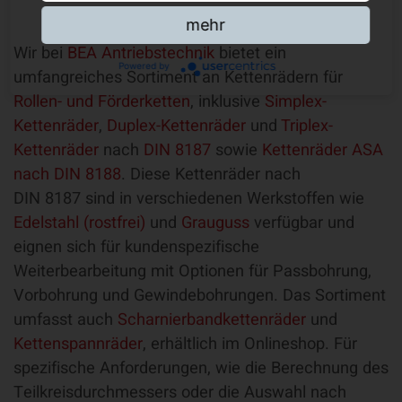
mehr
Wir bei
BEA Antriebstechnik
bietet ein
Powered by
umfangreiches Sortiment an Kettenrädern für
Rollen- und Förderketten
, inklusive
Simplex-
Kettenräder
,
Duplex-Kettenräder
und
Triplex-
Kettenräder
nach
DIN 8187
sowie
Kettenräder ASA
nach DIN 8188
. Diese Kettenräder nach
DIN 8187 sind in verschiedenen Werkstoffen wie
Edelstahl (rostfrei)
und
Grauguss
verfügbar und
eignen sich für kundenspezifische
Weiterbearbeitung mit Optionen für Passbohrung,
Vorbohrung und Gewindebohrungen. Das Sortiment
umfasst auch
Scharnierbandkettenräder
und
Kettenspannräder
, erhältlich im Onlineshop. Für
spezifische Anforderungen, wie die Berechnung des
Teilkreisdurchmessers oder die Auswahl nach