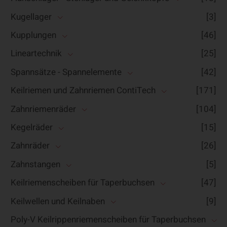
Kugellager
[3]
Kupplungen
[46]
Lineartechnik
[25]
Spannsätze - Spannelemente
[42]
Keilriemen und Zahnriemen ContiTech
[171]
Zahnriemenräder
[104]
Kegelräder
[15]
Zahnräder
[26]
Zahnstangen
[5]
Keilriemenscheiben für Taperbuchsen
[47]
Keilwellen und Keilnaben
[9]
Poly-V Keilrippenriemenscheiben für Taperbuchsen