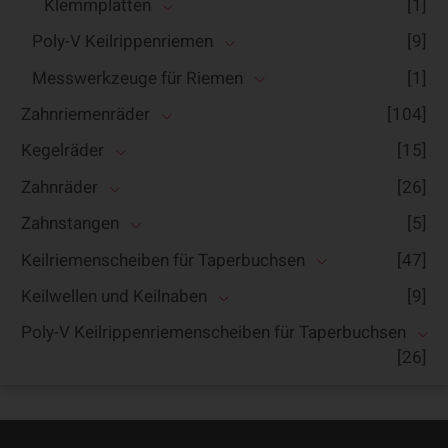
Klemmplatten
[1]
Poly-V Keilrippenriemen
[9]
Messwerkzeuge für Riemen
[1]
Zahnriemenräder
[104]
Kegelräder
[15]
Zahnräder
[26]
Zahnstangen
[5]
Keilriemenscheiben für Taperbuchsen
[47]
Keilwellen und Keilnaben
[9]
Poly-V Keilrippenriemenscheiben für Taperbuchsen
[26]