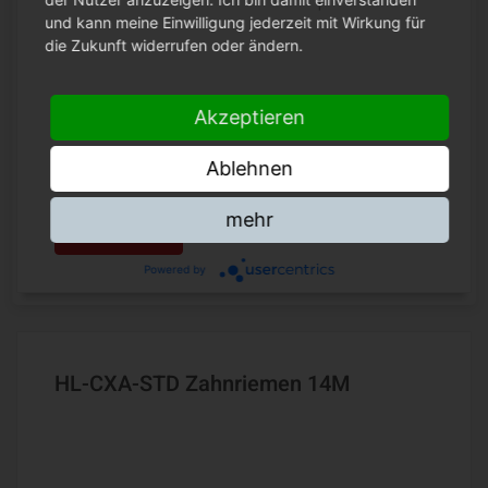
und kann meine Einwilligung jederzeit mit Wirkung für
die Zukunft widerrufen oder ändern.
Akzeptieren
HTD 14M - Breite 115 mm
Ablehnen
mehr
Zum Produkt
Powered by
HL-CXA-STD Zahnriemen 14M