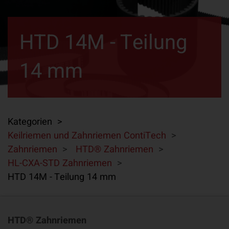
HTD 14M - Teilung
14 mm
Kategorien >
Keilriemen und Zahnriemen ContiTech
>
Zahnriemen
>
HTD® Zahnriemen
>
HL-CXA-STD Zahnriemen
>
HTD 14M - Teilung 14 mm
HTD® Zahnriemen