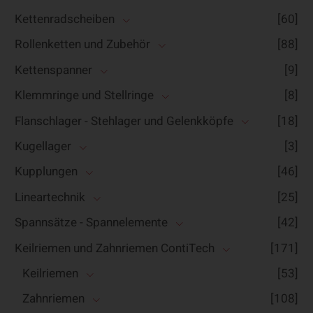
Kettenradscheiben
[60]
Rollenketten und Zubehör
[88]
Kettenspanner
[9]
Klemmringe und Stellringe
[8]
Flanschlager - Stehlager und Gelenkköpfe
[18]
Kugellager
[3]
Kupplungen
[46]
Lineartechnik
[25]
Spannsätze - Spannelemente
[42]
Keilriemen und Zahnriemen ContiTech
[171]
Keilriemen
[53]
Zahnriemen
[108]