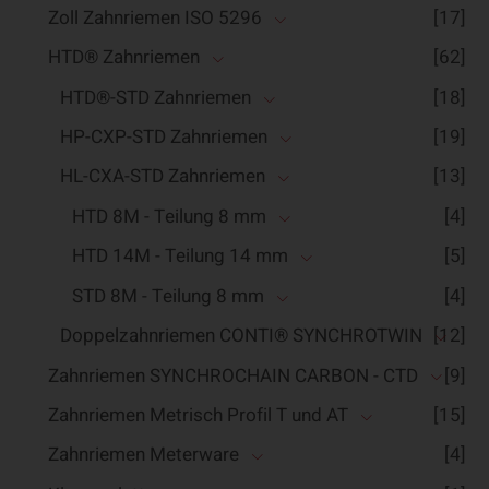
Zoll Zahnriemen ISO 5296
[17]
HTD® Zahnriemen
[62]
HTD®-STD Zahnriemen
[18]
HP-CXP-STD Zahnriemen
[19]
HL-CXA-STD Zahnriemen
[13]
HTD 8M - Teilung 8 mm
[4]
HTD 14M - Teilung 14 mm
[5]
STD 8M - Teilung 8 mm
[4]
Doppelzahnriemen CONTI® SYNCHROTWIN
[12]
Zahnriemen SYNCHROCHAIN CARBON - CTD
[9]
Zahnriemen Metrisch Profil T und AT
[15]
Zahnriemen Meterware
[4]