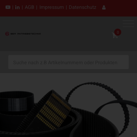
|
|
AGB
|
Impressum
|
Datenschutz
0