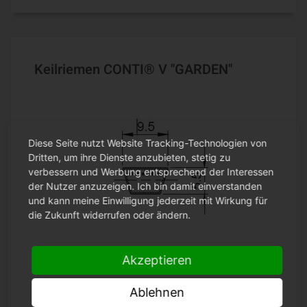
Keilriemen CONTI® V "GARDEN"
Diese Seite nutzt Website Tracking-Technologien von
Dritten, um ihre Dienste anzubieten, stetig zu
verbessern und Werbung entsprechend der Interessen
der Nutzer anzuzeigen. Ich bin damit einverstanden
und kann meine Einwilligung jederzeit mit Wirkung für
die Zukunft widerrufen oder ändern.
Akzeptieren
Profil 3L (9,5 x 5,5 mm)
Ablehnen