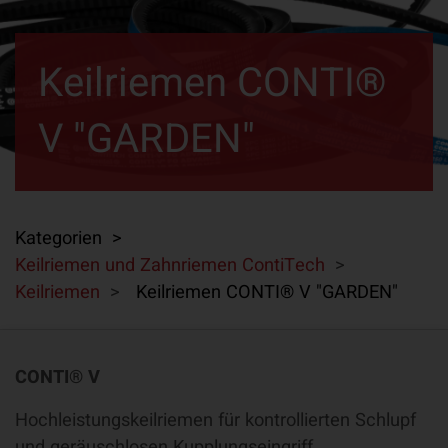
Keilriemen CONTI®
V "GARDEN"
Kategorien >
Keilriemen und Zahnriemen ContiTech
>
Keilriemen
>
Keilriemen CONTI® V "GARDEN"
CONTI® V
Hochleistungskeilriemen für kontrollierten Schlupf
und geräuschlosen Kupplungseingriff.