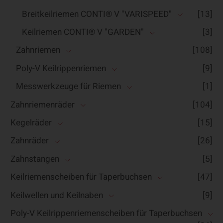
Breitkeilriemen CONTI® V "VARISPEED"
[13]
Keilriemen CONTI® V "GARDEN"
[3]
Zahnriemen
[108]
Poly-V Keilrippenriemen
[9]
Messwerkzeuge für Riemen
[1]
Zahnriemenräder
[104]
Kegelräder
[15]
Zahnräder
[26]
Zahnstangen
[5]
Keilriemenscheiben für Taperbuchsen
[47]
Keilwellen und Keilnaben
[9]
Poly-V Keilrippenriemenscheiben für Taperbuchsen