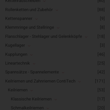
Kettenradscheiben
[60]
Rollenketten und Zubehör
[88]
Kettenspanner
[9]
Klemmringe und Stellringe
[8]
Flanschlager - Stehlager und Gelenkköpfe
[18]
Kugellager
[3]
Kupplungen
[46]
Lineartechnik
[25]
Spannsätze - Spannelemente
[42]
Keilriemen und Zahnriemen ContiTech
[171]
Keilriemen
[53]
Klassische Keilriemen
[17]
Schmalkeilriemen
[20]