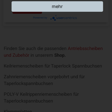
mehr
Zum Produkt
Powered by
Finden Sie auch die passenden
Antriebsscheiben
und Zubehör
in unserem
Shop.
Keilriemenscheiben für Taperlock Spannbuchsen
Zahnriemenscheiben vorgebohrt und für
Taperlockspannbuchsen
POLY-V Keilrippenriemenscheiben für
Taperlockspannbuchsen
Klemmplatten